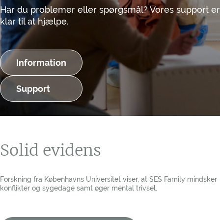
Har du problemer eller spørgsmål? Vores support er
klar til at hjælpe.
Information
Support
Solid evidens
Forskning fra Københavns Universitet viser, at SES Family mindsker
konflikter og sygedage samt øger mental trivsel.