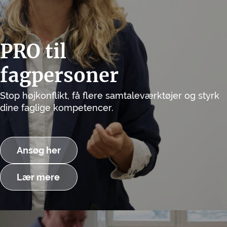
PRO til
fagpersoner
Stop højkonflikt, få flere samtaleværktøjer og styrk
dine faglige kompetencer.
Ansøg her
Lær mere