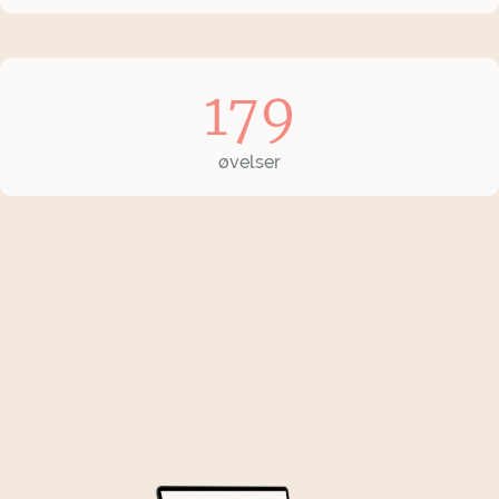
179
øvelser