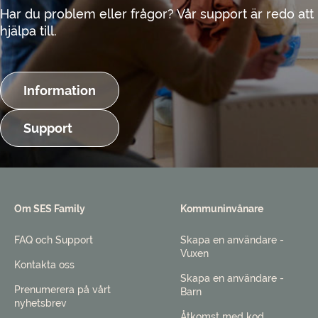
Har du problem eller frågor? Vår support är redo att
hjälpa till.
Information
Support
Om SES Family
Kommuninvånare
FAQ och Support
Skapa en användare -
Vuxen
Kontakta oss
Skapa en användare -
Prenumerera på vårt
Barn
nyhetsbrev
Åtkomst med kod