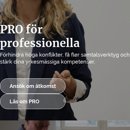
PRO för
professionella
Förhindra höga konflikter, få fler samtalsverktyg och
stärk dina yrkesmässiga kompetenser.
Ansök om åtkomst
Läs om PRO