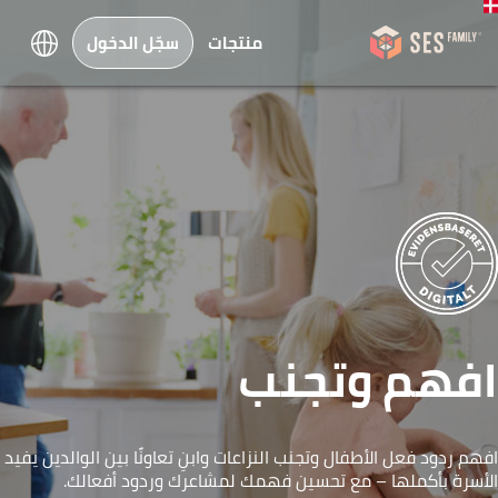
منتجات
سجّل الدخول
افهم وتجنب
افهم ردود فعل الأطفال وتجنب النزاعات وابنِ تعاونًا بين الوالدين يفيد
الأسرة بأكملها – مع تحسين فهمك لمشاعرك وردود أفعالك.