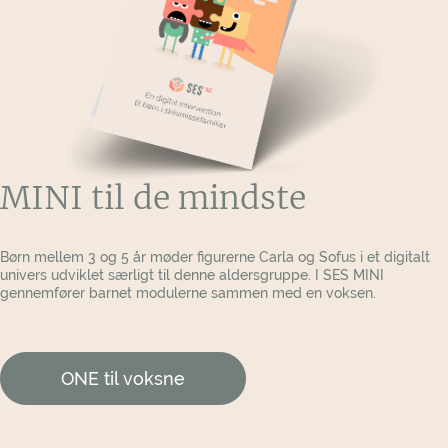
Det kan være besværligt at tage fra det ene hjem
til det andet. Ofte kan der være forskellige regler.
Få hjælp til, hvordan det kan blive lettere for dig.
At bo to steder
Hvem af dine forældre bor du mest hos? Det kan
ændre sig med tiden, hvem du gerne vil bo hos.
Hør, hvordan andre børn bor.
MINI til de mindste
Børn mellem 3 og 5 år møder figurerne Carla og Sofus i et digitalt
univers udviklet særligt til denne aldersgruppe. I SES MINI
gennemfører barnet modulerne sammen med en voksen.
ONE til voksne