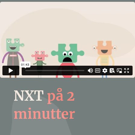
NXT
på 2
minutter