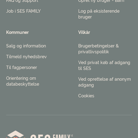
FAQ og Support
Opret ny bruger - Barn
Job i SES FAMILY
Log på eksisterende
bruger
Kommuner
Vilkår
Salg og information
Brugerbetingelser &
privatlivspolitik
Tilmeld nyhedsbrev
Ved privat køb af adgang
Til fagpersoner
til SES
Orientering om
Ved oprettelse af anonym
databeskyttelse
adgang
Cookies