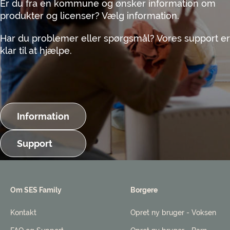
Er du fra en kommune og ønsker information om
produkter og licenser? Vælg information.
Har du problemer eller spørgsmål? Vores support er
klar til at hjælpe.
Information
Support
Om SES Family
Borgere
Kontakt
Opret ny bruger - Voksen