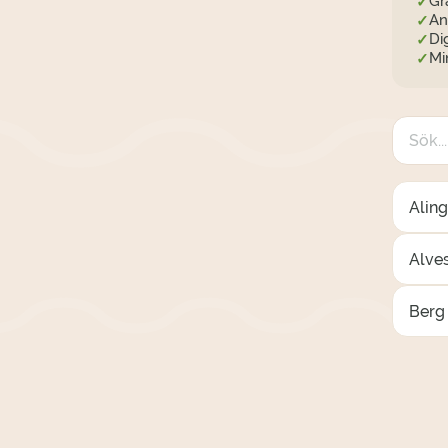
Gr
✓
An
✓
Di
✓
Mi
✓
Alin
Alve
Berg