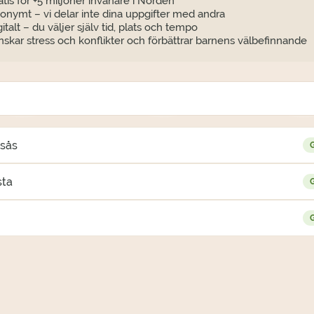
atis för +5 miljoner invånare i Norden
onymt – vi delar inte dina uppgifter med andra
gitalt – du väljer själv tid, plats och tempo
nskar stress och konflikter och förbättrar barnens välbefinnande
gsås
G
sta
G
G